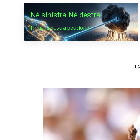
Né sinistra Né destra
Firma
Firma la nostra petizione
HO