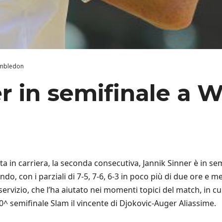
Wimbledon
er in semifinale a
lta in carriera, la seconda consecutiva, Jannik Sinner è in s
do, con i parziali di 7-5, 7-6, 6-3 in poco più di due ore e me
vizio, che l’ha aiutato nei momenti topici del match, in cui h
0^ semifinale Slam il vincente di Djokovic-Auger Aliassime.