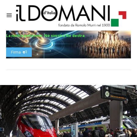
La nostra petizione: Né sinistra Né destra
Firma -