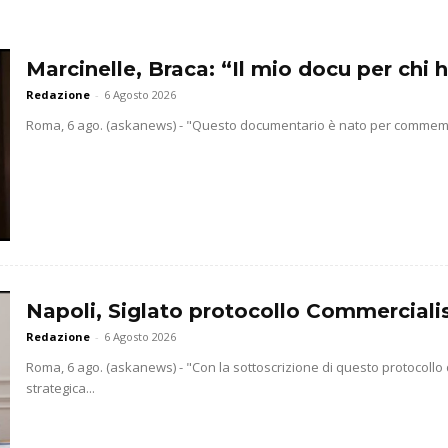
Marcinelle, Braca: “Il mio docu per chi h
Redazione
-
6 Agosto 2026
Roma, 6 ago. (askanews) - "Questo documentario è nato per commemorar
Napoli, Siglato protocollo Commercialis
Redazione
-
6 Agosto 2026
Roma, 6 ago. (askanews) - "Con la sottoscrizione di questo protocollo
strategica...