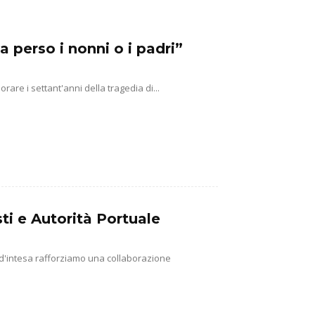
a perso i nonni o i padri”
e i settant'anni della tragedia di...
ti e Autorità Portuale
 d'intesa rafforziamo una collaborazione