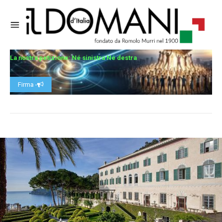
La nostra petizione: Né sinistra Né destra
Firma -