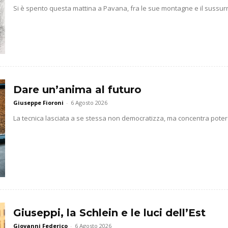
Si è spento questa mattina a Pavana, fra le sue montagne e il sussurr
Dare un’anima al futuro
Giuseppe Fioroni
-
6 Agosto 2026
La tecnica lasciata a se stessa non democratizza, ma concentra potere 
Giuseppi, la Schlein e le luci dell’Est
Giovanni Federico
-
6 Agosto 2026