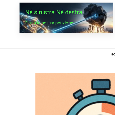
Né sinistra Né destra
Firma
Firma la nostra petizione
HO