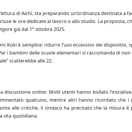
fettura di Aichi, sta preparando un’ordinanza destinata a f
scluse le ore dedicate al lavoro o allo studio. La proposta,
vigore già dal 1° ottobre 2025.
mi Koki è semplice: ridurre l’uso eccessivo dei dispositivi, 
. Per i bambini delle scuole elementari si raccomanda di non 
tale” scatterebbe alle 22.
a discussione online. Molti utenti hanno bollato l’iniziativ
mentato qualcuno, mentre altri hanno ricordato che i g
ronte alle critiche, il sindaco ha precisato che la misura è
la vita quotidiana.