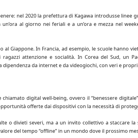
genere: nel 2020 la prefettura di Kagawa introdusse linee 
a un’ora al giorno nei feriali e a un’ora e mezza nel weeke
o al Giappone. In Francia, ad esempio, le scuole hanno vietat
e ai ragazzi attenzione e socialità. In Corea del Sud, un 
 dipendenza da internet e da videogiochi, con veri e propri 
e chiamato digital well-being, ovvero il “benessere digital
pportunità offerte dai dispositivi con la necessità di proteg
 o divieti severi, ma a un invito collettivo a staccare l
l valore del tempo “offline” in un mondo dove il prossimo me