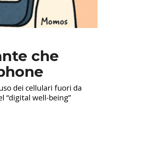
ante che
tphone
so dei cellulari fuori da
l “digital well-being”