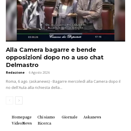
Alla Camera bagarre e bende
opposizioni dopo no a uso chat
Delmastro
Redazione
-
6 Agosto 2026
Roma, 6 ago. (askanews) - Bagarre mercoledì alla Camera dopo il
no dell'Aula alla richiesta della...
Homepage
Chi siamo
Giornale
Askanews
VideoNews
Ricerca