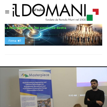
La nostra petizione: Né sinistra Né destra
Firma -