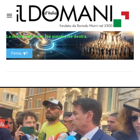
La nostra petizione: Né sinistra Né destra
Firma -