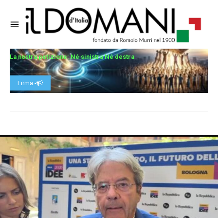
La nostra petizione: Né sinistra Né destra
Firma -