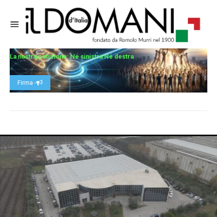
La nostra petizione: Né sinistra Né destra
Firma -