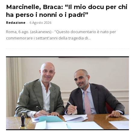
Marcinelle, Braca: “Il mio docu per chi
ha perso i nonni o i padri”
Redazione
-
6 Agosto 2026
Roma, 6 ago. (askanews) - "Questo documentario è nato per
commemorare i settant'anni della tragedia di...