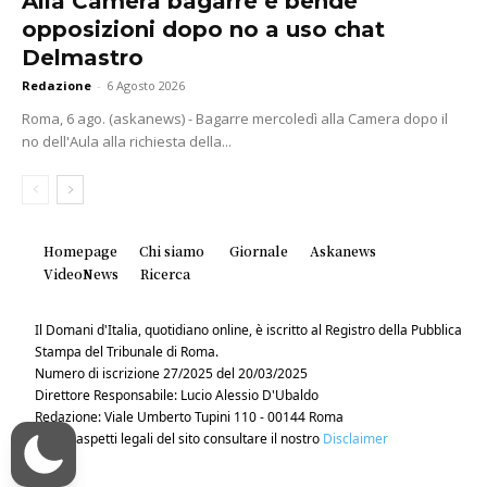
Alla Camera bagarre e bende
opposizioni dopo no a uso chat
Delmastro
Redazione
-
6 Agosto 2026
Roma, 6 ago. (askanews) - Bagarre mercoledì alla Camera dopo il
no dell'Aula alla richiesta della...
Homepage
Chi siamo
Giornale
Askanews
VideoNews
Ricerca
Il Domani d'Italia, quotidiano online, è iscritto al Registro della Pubblica
Stampa del Tribunale di Roma.
Numero di iscrizione 27/2025 del 20/03/2025
Direttore Responsabile: Lucio Alessio D'Ubaldo
Redazione: Viale Umberto Tupini 110 - 00144 Roma
Per gli aspetti legali del sito consultare il nostro
Disclaimer