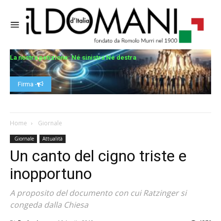
La nostra petizione: Né sinistra Né destra
Firma -
Home
Giornale
Giornale
Attualità
Un canto del cigno triste e
inopportuno
A proposito del documento con cui Ratzinger si
congeda dalla Chiesa