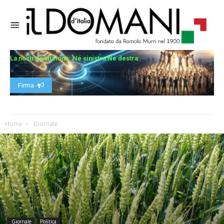
La nostra petizione: Né sinistra Né destra
Firma -
Home
Giornale
Giornale
Politica