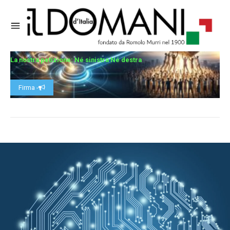
La nostra petizione: Né sinistra Né destra
Firma -