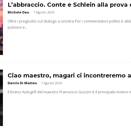
L’abbraccio. Conte e Schlein alla prova 
Michele Dau
-
7 Agosto 2026
Oltre i pregiudizi sul dialogo a sinistra Per i commentatori politici è 
pulsioni e...
Ciao maestro, magari ci incontreremo a
Danilo Di Matteo
-
7 Agosto 2026
Il brano Autogrill del maestro Francesco Guccini è il principale motivo m