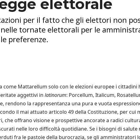
legge elettorale
azioni per il fatto che gli elettori non po
nelle tornate elettorali per le amministra
le preferenze.
ota come Mattarellum solo con le elezioni europee i cittadini
eritate aggettivi in
latinorum
: Porcellum, Italicum, Rosatel
ere, rendono la rappresentanza una pura e vuota espressione 
secondo il mai attuato articolo 49 della Costituzione, per cui
che offrano visione e prospettive ancorate a radici cultura
ascurati nelle loro difficoltà quotidiane. Se i bisogni di salu
erduti fra le pastoie della burocrazia, se gli amministratori l