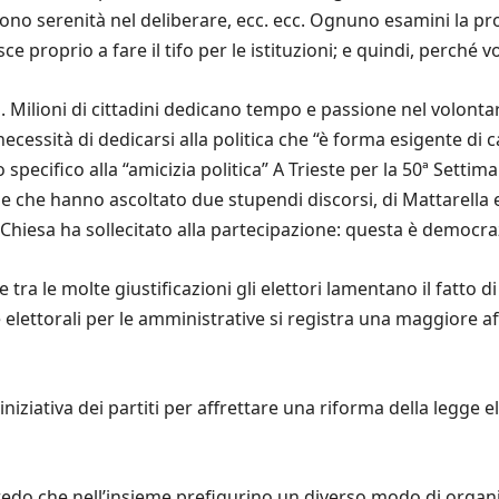
o serenità nel deliberare, ecc. ecc. Ognuno esamini la pr
sce proprio a fare il tifo per le istituzioni; e quindi, perché v
ilioni di cittadini dedicano tempo e passione nel volontariato
ssità di dedicarsi alla politica che “è forma esigente di car
pecifico alla “amicizia politica” A Trieste per la 50ª Settim
one che hanno ascoltato due stupendi discorsi, di Mattarella 
Chiesa ha sollecitato alla partecipazione: questa è democraz
ra le molte giustificazioni gli elettori lamentano il fatto di
 elettorali per le amministrative si registra una maggiore af
iniziativa dei partiti per affrettare una riforma della legge 
credo che nell’insieme prefigurino un diverso modo di organ