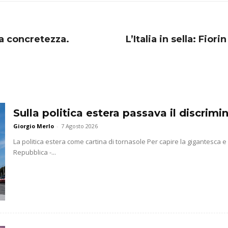
la concretezza.
L’Italia in sella: Fior
Sulla politica estera passava il discrim
Giorgio Merlo
-
7 Agosto 2026
La politica estera come cartina di tornasole Per capire la gigantesca 
Repubblica -...