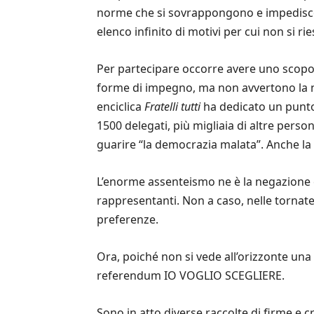
norme che si sovrappongono e impediscon
elenco infinito di motivi per cui non si rie
Per partecipare occorre avere uno scopo. M
forme di impegno, ma non avvertono la nece
enciclica
Fratelli tutti
ha dedicato un punto s
1500 delegati, più migliaia di altre pers
guarire “la democrazia malata”. Anche la 
L’enorme assenteismo ne è la negazione e t
rappresentanti. Non a caso, nelle tornate
preferenze.
Ora, poiché non si vede all’orizzonte una 
referendum IO VOGLIO SCEGLIERE.
Sono in atto diverse raccolte di firme e 