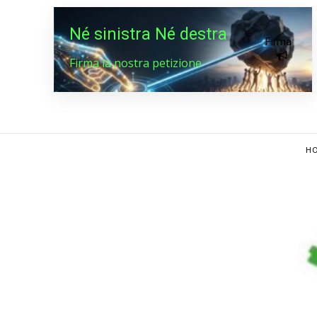
Né sinistra Né destra
Firma
Firma la nostra petizione
HO