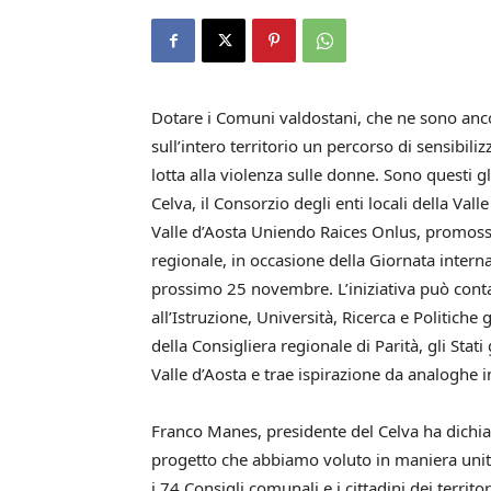
Dotare i Comuni valdostani, che ne sono ancor
sull’intero territorio un percorso di sensibili
lotta alla violenza sulle donne. Sono questi g
Celva, il Consorzio degli enti locali della Va
Valle d’Aosta Uniendo Raices Onlus, promosso 
regionale, in occasione della Giornata interna
prossimo 25 novembre. L’iniziativa può contar
all’Istruzione, Università, Ricerca e Politiche
della Consigliera regionale di Parità, gli Stat
Valle d’Aosta e trae ispirazione da analoghe i
Franco Manes, presidente del Celva ha dichia
progetto che abbiamo voluto in maniera unitar
i 74 Consigli comunali e i cittadini dei territo