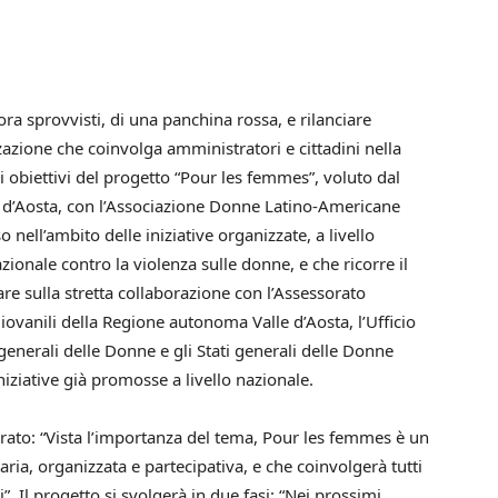
a sprovvisti, di una panchina rossa, e rilanciare
zzazione che coinvolga amministratori e cittadini nella
li obiettivi del progetto “Pour les femmes”, voluto dal
lle d’Aosta, con l’Associazione Donne Latino-Americane
nell’ambito delle iniziative organizzate, a livello
zionale contro la violenza sulle donne, e che ricorre il
e sulla stretta collaborazione con l’Assessorato
 giovanili della Regione autonoma Valle d’Aosta, l’Ufficio
i generali delle Donne e gli Stati generali delle Donne
niziative già promosse a livello nazionale.
rato: “Vista l’importanza del tema, Pour les femmes è un
ia, organizzata e partecipativa, e che coinvolgerà tutti
ri”. Il progetto si svolgerà in due fasi: “Nei prossimi