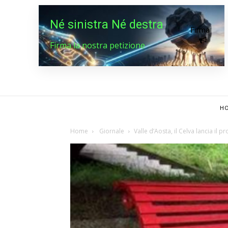
Né sinistra Né destra
Firma
Firma la nostra petizione
HO
Home
Giornale
Valle d’Aosta, il Celva lancia il 