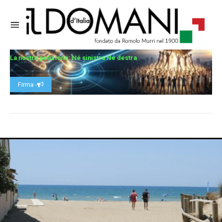
La nostra petizione: Né sinistra Né destra
Firma -