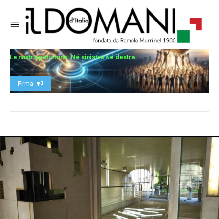
La nostra petizione: Né sinistra Né destra
Firma -