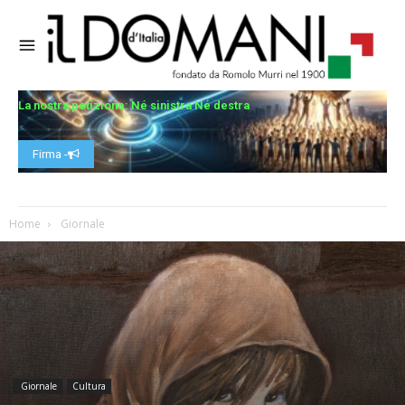
La nostra petizione: Né sinistra Né destra
Firma -
Home
Giornale
Giornale
Cultura