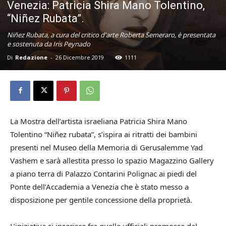
Venezia: Patricia Shira Mano Tolentino,
“Niñez Rubata”.
Niñez Rubata, a cura del critico d'arte Roberta Semeraro, è presentata
e sostenuta da Iris Peynado
Di
Redazione
-
26 Dicembre 2019
1111
La Mostra dell’artista israeliana Patricia Shira Mano
Tolentino “Niñez rubata”, s’ispira ai ritratti dei bambini
presenti nel Museo della Memoria di Gerusalemme Yad
Vashem e sarà allestita presso lo spazio Magazzino Gallery
a piano terra di Palazzo Contarini Polignac ai piedi del
Ponte dell’Accademia a Venezia che è stato messo a
disposizione per gentile concessione della proprietà.
L’iniziativa si inserisce fra quelle ufficiali promosse dal