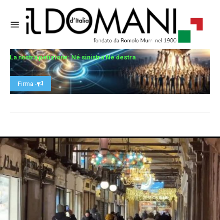
La nostra petizione: Né sinistra Né destra
Firma -