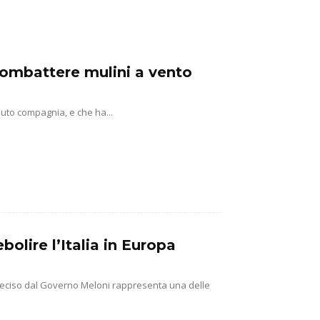
 combattere mulini a vento
uto compagnia, e che ha...
olire l’Italia in Europa
na deciso dal Governo Meloni rappresenta una delle