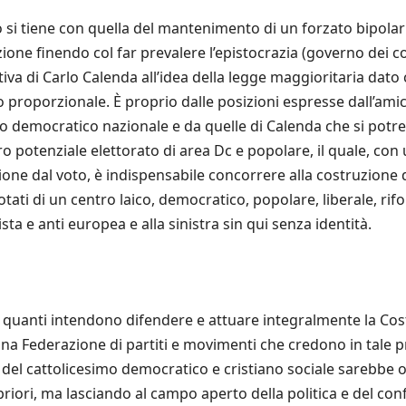
ro si tiene con quella del mantenimento di un forzato bipola
ione finendo col far prevalere l’epistocrazia (governo dei com
a di Carlo Calenda all’idea della legge maggioritaria dato 
po proporzionale. È proprio dalle posizioni espresse dall’ami
o democratico nazionale e da quelle di Calenda che si potre
o potenziale elettorato di area Dc e popolare, il quale, con 
nsione dal voto, è indispensabile concorrere alla costruzion
i di un centro laico, democratico, popolare, liberale, rifo
sta e anti europea e alla sinistra sin qui senza identità.
 quanti intendono difendere e attuare integralmente la Cos
a Federazione di partiti e movimenti che credono in tale pr
del cattolicesimo democratico e cristiano sociale sarebbe o
a priori, ma lasciando al campo aperto della politica e del c