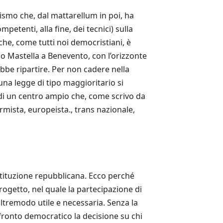
rismo che, dal mattarellum in poi, ha
petenti, alla fine, dei tecnici) sulla
che, come tutti noi democristiani, è
co Mastella a Benevento, con l’orizzonte
bbe ripartire. Per non cadere nella
una legge di tipo maggioritario si
e di un centro ampio che, come scrivo da
rmista, europeista., trans nazionale,
tituzione repubblicana. Ecco perché
ogetto, nel quale la partecipazione di
ltremodo utile e necessaria. Senza la
onfronto democratico la decisione su chi