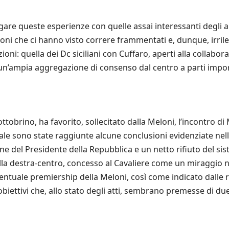
gare queste esperienze con quelle assai interessanti degli am
oni che ci hanno visto correre frammentati e, dunque, irrilev
oni: quella dei Dc siciliani con Cuffaro, aperti alla collabora
un’ampia aggregazione di consenso dal centro a parti importa
ttobrino, ha favorito, sollecitato dalla Meloni, l’incontro di 
quale sono state raggiunte alcune conclusioni evidenziate nel
one del Presidente della Repubblica e un netto rifiuto del 
lla destra-centro, concesso al Cavaliere come un miraggio n
entuale premiership della Meloni, così come indicato dalle r
iettivi che, allo stato degli atti, sembrano premesse di due