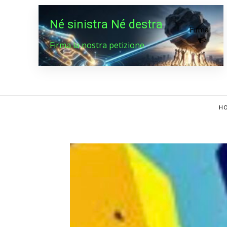
Né sinistra Né destra
Firma
Firma la nostra petizione
HO