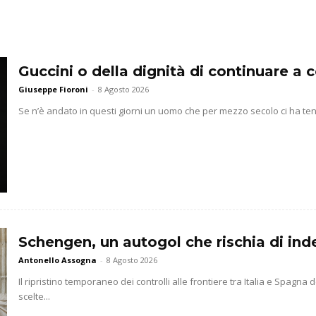
Guccini o della dignità di continuare a
Giuseppe Fioroni
-
8 Agosto 2026
Se n’è andato in questi giorni un uomo che per mezzo secolo ci ha ten
Schengen, un autogol che rischia di indeb
Antonello Assogna
-
8 Agosto 2026
Il ripristino temporaneo dei controlli alle frontiere tra Italia e Spag
scelte...