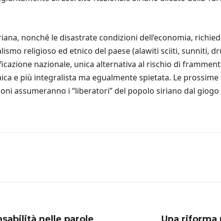
riana, nonché le disastrate condizioni dell’economia, richie
lismo religioso ed etnico del paese (alawiti sciiti, sunniti, dr
ificazione nazionale, unica alternativa al rischio di framme
ica e più integralista ma egualmente spietata. Le prossime
oni assumeranno i “liberatori” del popolo siriano dal giogo 
nsabilità nelle parole
Una riforma p