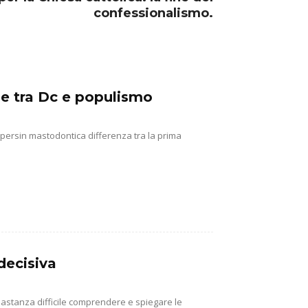
confessionalismo.
ine tra Dc e populismo
e persin mastodontica differenza tra la prima
decisiva
abbastanza difficile comprendere e spiegare le