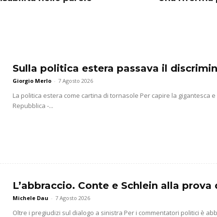
Sulla politica estera passava il discrim
Giorgio Merlo
-
7 Agosto 2026
La politica estera come cartina di tornasole Per capire la gigantesca 
Repubblica -...
L’abbraccio. Conte e Schlein alla prova 
Michele Dau
-
7 Agosto 2026
Oltre i pregiudizi sul dialogo a sinistra Per i commentatori politici è 