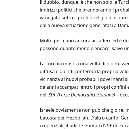
Il dubbio, dunque, è che non solo la Turc
indirizzi politici che prenderanno i pro
variegato sotto il profilo religioso e non
dalla nuova situazione generatasi a Damasc
Molto però può ancora accadere ed è dunq
possono quanto meno elencare, salvo una 
La Turchia mostra una volta di più d’esse
diffusa e quindi conferma la propria volo
vicinanza ai nuovi probabili governanti sir
da anni accampati entro i propri confini e
dell’
SDF (Forze Democratiche Siriane)
– occu
Israele ovviamente non può che gioire, in
batosta per Hezbollah. D’altro canto, Ge
credenziali jihadiste. E infatti l’
IDF
(le For