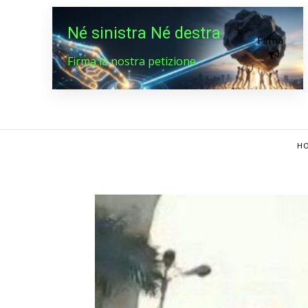
Né sinistra Né destra
Firma
Firma la nostra petizione
HO