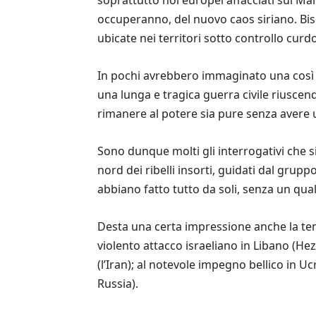
occuperanno, del nuovo caos siriano. Bi
ubicate nei territori sotto controllo curd
In pochi avrebbero immaginato una così r
una lunga e tragica guerra civile riuscend
rimanere al potere sia pure senza avere u
Sono dunque molti gli interrogativi che s
nord dei ribelli insorti, guidati dal grupp
abbiano fatto tutto da soli, senza un qua
Desta una certa impressione anche la temp
violento attacco israeliano in Libano (He
(l’Iran); al notevole impegno bellico in Uc
Russia).