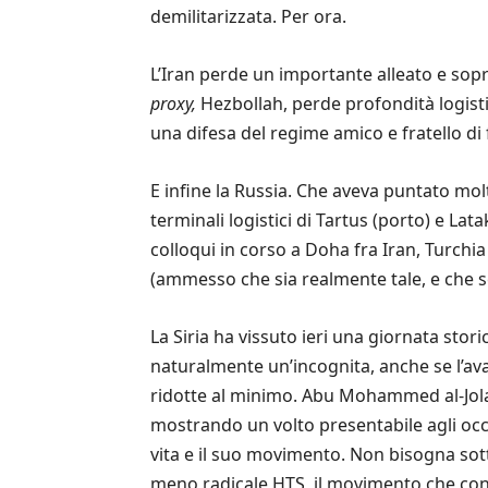
demilitarizzata. Per ora.
L’Iran perde un importante alleato e sopr
proxy,
Hezbollah, perde profondità logis
una difesa del regime amico e fratello di 
E infine la Russia. Che aveva puntato molt
terminali logistici di Tartus (porto) e Lat
colloqui in corso a Doha fra Iran, Turchia
(ammesso che sia realmente tale, e che se
La Siria ha vissuto ieri una giornata stor
naturalmente un’incognita, anche se l’avan
ridotte al minimo. Abu Mohammed al-Jolain
mostrando un volto presentabile agli occ
vita e il suo movimento. Non bisogna sotto
meno radicale HTS, il movimento che congi