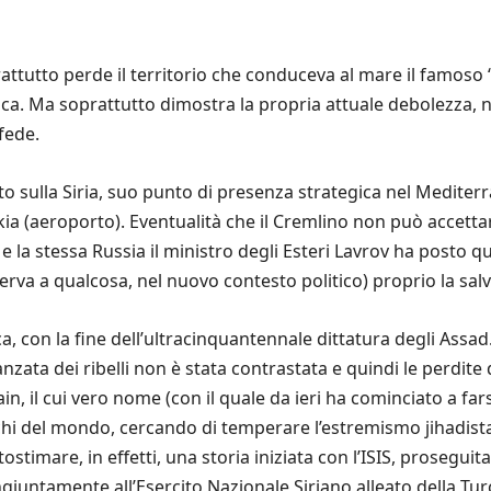
attutto perde il territorio che conduceva al mare il famoso “
tica. Ma soprattutto dimostra la propria attuale debolezz
fede.
o sulla Siria, suo punto di presenza strategica nel Mediterr
akia (aeroporto). Eventualità che il Cremlino non può accettar
 e la stessa Russia il ministro degli Esteri Lavrov ha posto qu
rva a qualcosa, nel nuovo contesto politico) proprio la salv
ica, con la fine dell’ultracinquantennale dittatura degli Ass
zata dei ribelli non è stata contrastata e quindi le perdite 
, il cui vero nome (con il quale da ieri ha cominciato a fa
hi del mondo, cercando di temperare l’estremismo jihadista
stimare, in effetti, una storia iniziata con l’ISIS, prosegui
untamente all’Esercito Nazionale Siriano alleato della Turc