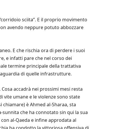
corridoio sciita”. E il proprio movimento
a, non avendo neppure potuto abbozzare
aneo. E che rischia ora di perdere i suoi
e, e infatti pare che nel corso dei
ale termine principale della trattativa
aguardia di quelle infrastrutture.
ad. Cosa accadrà nei prossimi mesi resta
di vite umane e le violenze sono state
rsi chiamare) è Ahmed al-Sharaa, sta
-sunnita che ha connotato sin qui la sua
ta con al-Qaeda e infine approdata al
hia ha condotto la vittoriosa offensiva di