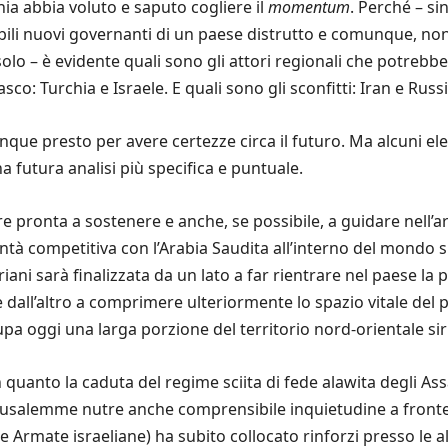
hia abbia voluto e saputo cogliere il
momentum
. Perché – si
babili nuovi governanti di un paese distrutto e comunque, no
 solo – è evidente quali sono gli attori regionali che potreb
o: Turchia e Israele. E quali sono gli sconfitti: Iran e Russi
ue presto per avere certezze circa il futuro. Ma alcuni el
futura analisi più specifica e puntuale.
re pronta a sostenere e anche, se possibile, a guidare nell’a
ntà competitiva con l’Arabia Saudita all’interno del mondo s
iani sarà finalizzata da un lato a far rientrare nel paese la 
 dall’altro a comprimere ulteriormente lo spazio vitale del 
pa oggi una larga porzione del territorio nord-orientale siria
 quanto la caduta del regime sciita di fede alawita degli Ass
rusalemme nutre anche comprensibile inquietudine a fronte 
ze Armate israeliane) ha subito collocato rinforzi presso le 