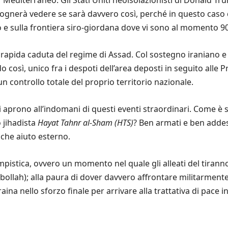
sognerà vedere se sarà davvero così, perché in questo cas
o e sulla frontiera siro-giordana dove vi sono al momento 900 
apida caduta del regime di Assad. Col sostegno iraniano e a
o così, unico fra i despoti dell’area deposti in seguito alle
n controllo totale del proprio territorio nazionale.
i aprono all’indomani di questi eventi straordinari. Come è s
o jihadista
Hayat Tahnr al-Sham (HTS)
? Ben armati e ben addes
lche aiuto esterno.
istica, ovvero un momento nel quale gli alleati del tiranno a
zbollah); alla paura di dover davvero affrontare militarmen
raina nello sforzo finale per arrivare alla trattativa di pace 