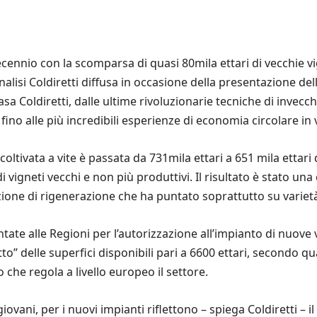
cennio con la scomparsa di quasi 80mila ettari di vecchie vig
nalisi Coldiretti diffusa in occasione della presentazione de
a Coldiretti, dalle ultime rivoluzionarie tecniche di invecc
no alle più incredibili esperienze di economia circolare in 
oltivata a vite è passata da 731mila ettari a 651 mila ettari 
 vigneti vecchi e non più produttivi. Il risultato è stato una
zione di rigenerazione che ha puntato soprattutto su variet
te alle Regioni per l’autorizzazione all’impianto di nuove 
tetto” delle superfici disponibili pari a 6600 ettari, second
che regola a livello europeo il settore.
 giovani, per i nuovi impianti riflettono – spiega Coldiretti