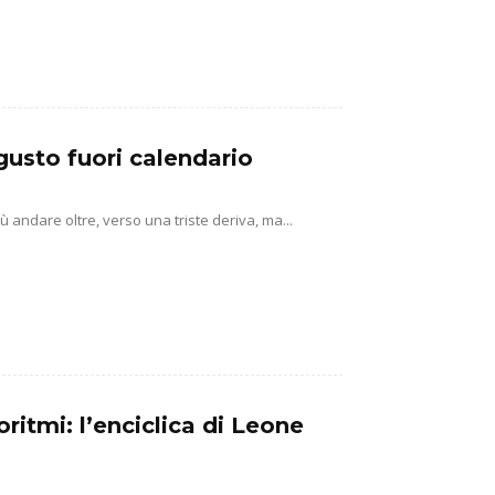
gusto fuori calendario
ù andare oltre, verso una triste deriva, ma...
ritmi: l’enciclica di Leone