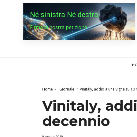
Né sinistra Né destra
Firma
Firma la nostra petizione
HO
Home
Giornale
Vinitaly, addio a una vigna su 10 
Vinitaly, add
decennio
9 Aprile 2019