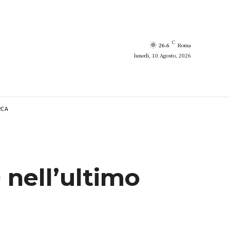
C
26.6
Roma
lunedì, 10 Agosto, 2026
RCA
 nell’ultimo