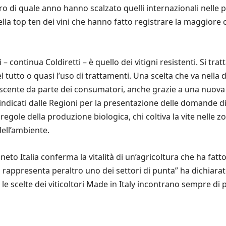
giro di quale anno hanno scalzato quelli internazionali nelle
lla top ten dei vini che hanno fatto registrare la maggiore c
ni – continua Coldiretti – è quello dei vitigni resistenti. Si t
l tutto o quasi l’uso di trattamenti. Una scelta che va nella d
scente da parte dei consumatori, anche grazie a una nuova s
à indicati dalle Regioni per la presentazione delle domande d
regole della produzione biologica, chi coltiva la vite nelle z
ell’ambiente.
eto Italia conferma la vitalità di un’agricoltura che ha fatt
o rappresenta peraltro uno dei settori di punta” ha dichiarato
le scelte dei viticoltori Made in Italy incontrano sempre di 