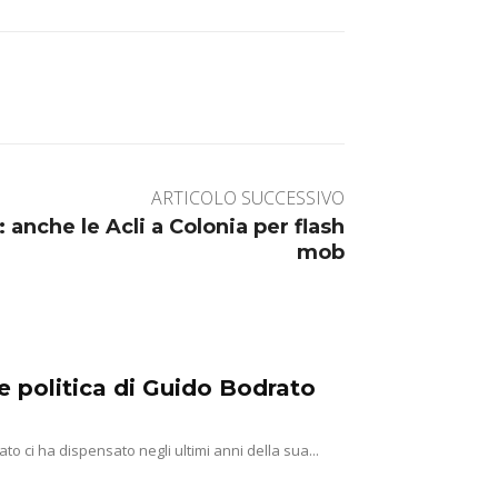
ARTICOLO SUCCESSIVO
 anche le Acli a Colonia per flash
mob
one politica di Guido Bodrato
to ci ha dispensato negli ultimi anni della sua...