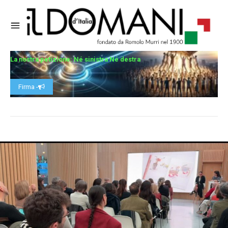
La nostra petizione: Né sinistra Né destra
Firma -