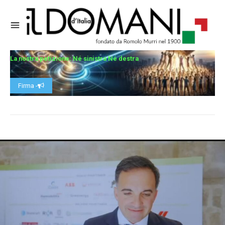
La nostra petizione: Né sinistra Né destra
Firma -