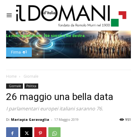
La nostra petizione: Né sinistra Né destra
Firma -
Home
Giornale
Giornale
Politica
26 maggio una bella data
I parlamentari europei italiani saranno 76.
Di
Mariapia Garavaglia
-
17 Maggio 2019
951