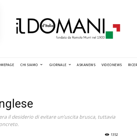
MEPAGE
CHI SIAMO
GIORNALE
ASKANEWS
VIDEONEWS
RICE
 inglese
ra il desiderio di evitare un’uscita brusca, tuttavia
concreto.
1352