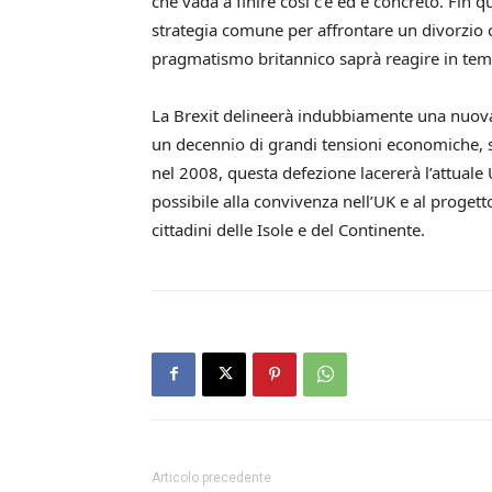
che vada a finire così c’è ed è concreto. Fin
strategia comune per affrontare un divorzio ch
pragmatismo britannico saprà reagire in te
La Brexit delineerà indubbiamente una nuov
un decennio di grandi tensioni economiche, so
nel 2008, questa defezione lacererà l’attuale
possibile alla convivenza nell’UK e al progett
cittadini delle Isole e del Continente.
Articolo precedente