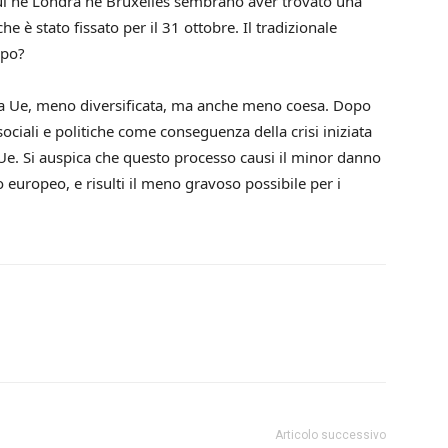
 qui né Londra né Bruxelles sembrano aver trovato una
e è stato fissato per il 31 ottobre. Il tradizionale
mpo?
a Ue, meno diver­sificata, ma anche meno coesa. Dopo
ciali e politiche come conseguenza della crisi inizia­ta
 Ue. Si auspica che questo processo causi il minor danno
o europeo, e risulti il meno gravoso possibile per i
Articolo successivo