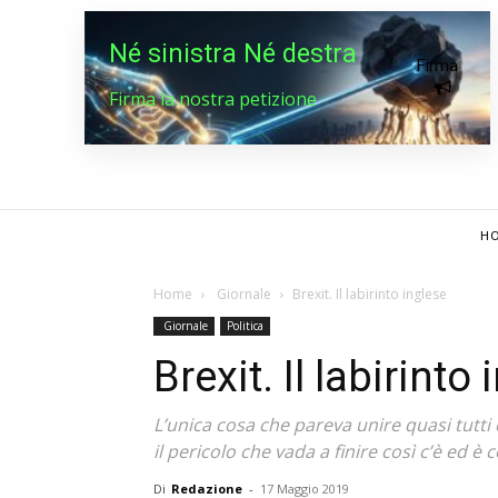
Né sinistra Né destra
Firma
Firma la nostra petizione
HO
Home
Giornale
Brexit. Il labirinto inglese
Giornale
Politica
Brexit. Il labirinto
L’unica cosa che pareva unire quasi tutti e
il pericolo che vada a finire così c’è ed è 
Di
Redazione
-
17 Maggio 2019