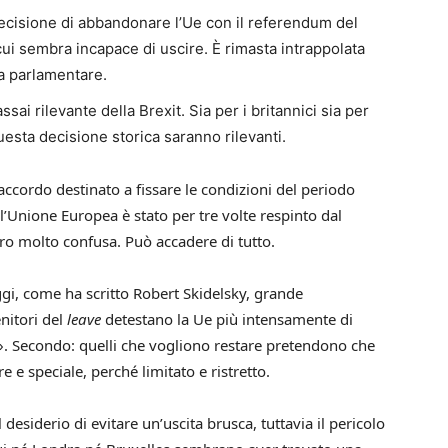
 decisione di abbando­nare l’Ue con il referendum del
 cui sembra incapace di uscire. È rimasta intrappolata
ca parlamentare.
i rilevante della Brexit. Sia per i britannici sia per
uesta decisione storica saranno rilevanti.
accordo destinato a fissare le condizioni del periodo
all’Unione Europea è stato per tre volte respinto dal
ro molto confusa. Può accadere di tutto.
ggi, come ha scritto Robert Skidelsky, grande
nitori del
leave
detestano la Ue più intensamente di
». Secondo: quelli che vogliono re­stare pretendono che
e e speciale, perché limitato e ristretto.
 desiderio di evitare un’uscita brusca, tuttavia il pericolo