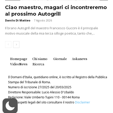
Ciao maestro, magari ci incontreremo
al prossimo Autogrill
Danilo Di Matteo
-
7 Agosto 2026
Il brano Autogrill del maestro Francesco Guccini è il principale
motivo musicale della mia terza silloge poetica, tanto che,...
Homepage
Chi siamo
Giornale
Askanews
VideoNews
Ricerca
Il Domani d'Italia, quotidiano online, è iscritto al Registro della Pubblica
Stampa del Tribunale di Roma.
Numero di iscrizione 27/2025 del 20/03/2025
Direttore Responsabile: Lucio Alessio D'Ubaldo
Redazione: Viale Umberto Tupini 110 - 00144 Roma
Per gli aspetti legali del sito consultare il nostro
Disclaimer