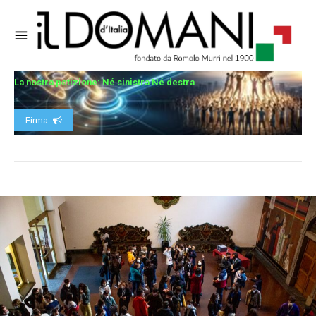
La nostra petizione: Né sinistra Né destra
Firma -