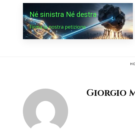
Né sinistra Né destra
Firma
Firma la nostra petizione
HO
Giorgio 