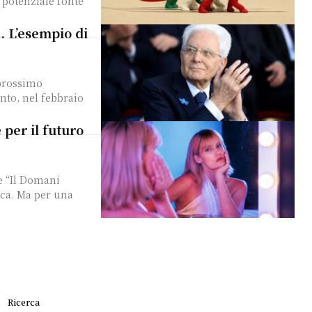
o potenziale fonte
. L’esempio di
 prossimo
nto, nel febbraio
per il futuro
e “Il Domani
ica. Ma per una
Ricerca