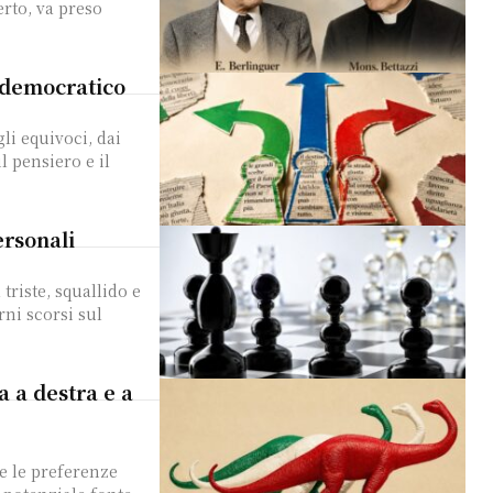
erto, va preso
o democratico
il pensiero e il
ersonali
ni scorsi sul
a a destra e a