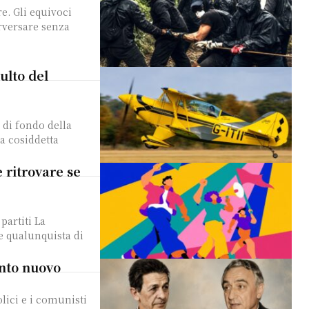
rversare senza
culto del
a cosiddetta
 ritrovare se
rtiti La
e qualunquista di
onto nuovo