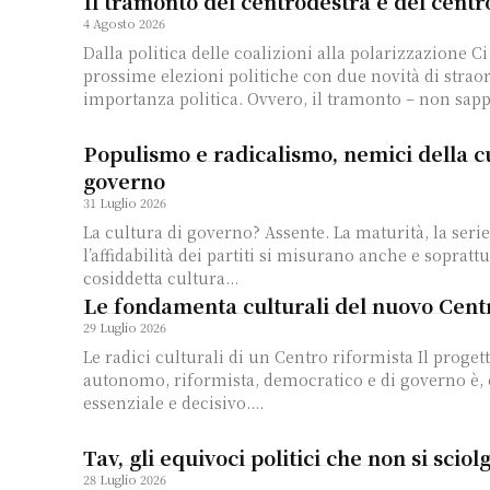
Il tramonto del centrodestra e del centr
4 Agosto 2026
Dalla politica delle coalizioni alla polarizzazione C
prossime elezioni politiche con due novità di strao
importanza politica. Ovvero, il tramonto – non sapp
Populismo e radicalismo, nemici della c
governo
31 Luglio 2026
La cultura di governo? Assente. La maturità, la serie
l’affidabilità dei partiti si misurano anche e soprattu
cosiddetta cultura...
Le fondamenta culturali del nuovo Cent
29 Luglio 2026
Le radici culturali di un Centro riformista Il progetto di un Centro
autonomo, riformista, democratico e di governo è,
essenziale e decisivo....
Tav, gli equivoci politici che non si scio
28 Luglio 2026