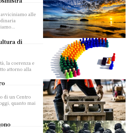
osinistra
i avviciniamo alle
rdinaria
iamo...
ultura di
tà, la coerenza e
tto attorno alla
ro
 oggi, quanto mai
lgono