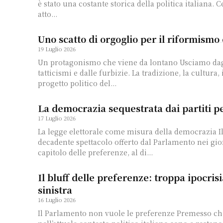
è stato una costante storica della politica italiana. C
atto...
Uno scatto di orgoglio per il riformism
19 Luglio 2026
Un protagonismo che viene da lontano Usciamo dagli equivoci, dai
tatticismi e dalle furbizie. La tradizione, la cultura, 
progetto politico del...
La democrazia sequestrata dai partiti p
17 Luglio 2026
La legge elettorale come misura della democrazia Il triste, squallido e
decadente spettacolo offerto dal Parlamento nei gior
capitolo delle preferenze, al di...
Il bluff delle preferenze: troppa ipocrisi
sinistra
16 Luglio 2026
Il Parlamento non vuole le preferenze Premesso che le preferenze