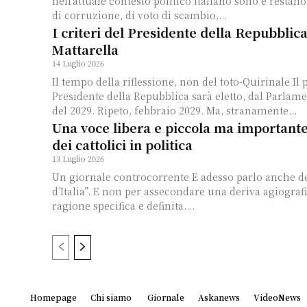
nell’attuale contesto politico italiano sono e restan
di corruzione, di voto di scambio,...
I criteri del Presidente della Repubblica
Mattarella
14 Luglio 2026
Il tempo della riflessione, non del toto-Quirinale Il
Presidente della Repubblica sarà eletto, dal Parlame
del 2029. Ripeto, febbraio 2029. Ma, stranamente...
Una voce libera e piccola ma importante 
dei cattolici in politica
13 Luglio 2026
Un giornale controcorrente E adesso parlo anche d
d’Italia”. E non per assecondare una deriva agiograf
ragione specifica e definita....
Homepage
Chi siamo
Giornale
Askanews
VideoNews