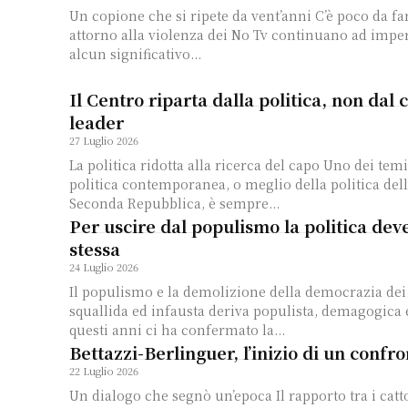
Un copione che si ripete da vent’anni C’è poco da fare. Gli equivoci
attorno alla violenza dei No Tv continuano ad impe
alcun significativo...
Il Centro riparta dalla politica, non dal 
leader
27 Luglio 2026
La politica ridotta alla ricerca del capo Uno dei temi di fondo della
politica contemporanea, o meglio della politica dell
Seconda Repubblica, è sempre...
Per uscire dal populismo la politica deve
stessa
24 Luglio 2026
Il populismo e la demolizione della democrazia dei pa
squallida ed infausta deriva populista, demagogica 
questi anni ci ha confermato la...
Bettazzi-Berlinguer, l’inizio di un confr
22 Luglio 2026
Un dialogo che segnò un’epoca Il rapporto tra i cattolici e i comunisti