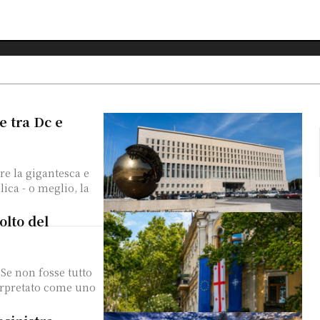
I
e tra Dc e
re la gigantesca e
ica - o meglio, la
olto del
 Se non fosse tutto
erpretato come uno