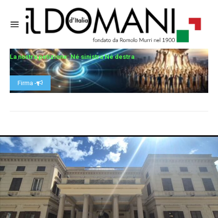
La nostra petizione: Né sinistra Né destra
Firma -