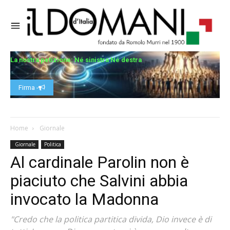
La nostra petizione: Né sinistra Né destra
Firma -
Home
Giornale
Giornale
Politica
Al cardinale Parolin non è
piaciuto che Salvini abbia
invocato la Madonna
"Credo che la politica partitica divida, Dio invece è di