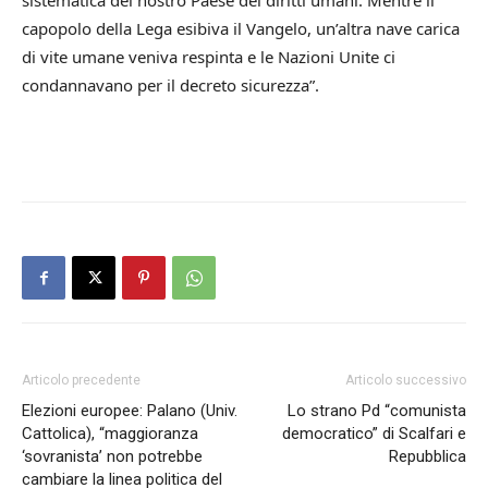
sistematica del nostro Paese dei diritti umani. Mentre il
capopolo della Lega esibiva il Vangelo, un’altra nave carica
di vite umane veniva respinta e le Nazioni Unite ci
condannavano per il decreto sicurezza”.
Articolo precedente
Articolo successivo
Elezioni europee: Palano (Univ.
Lo strano Pd “comunista
Cattolica), “maggioranza
democratico” di Scalfari e
‘sovranista’ non potrebbe
Repubblica
cambiare la linea politica del