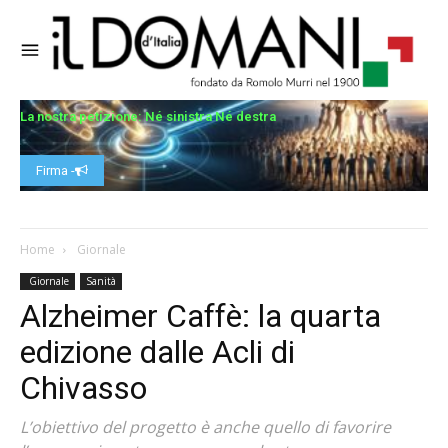
La nostra petizione: Né sinistra Né destra
Firma -
Home
Giornale
Giornale
Sanità
Alzheimer Caffè: la quarta
edizione dalle Acli di
Chivasso
L’obiettivo del progetto è anche quello di favorire