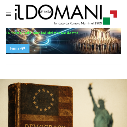
La nostra petizione: Né sinistra Né destra
Firma -