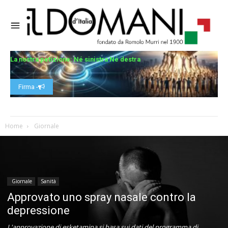
La nostra petizione: Né sinistra Né destra
Firma -
Home
Giornale
Giornale
Sanità
Approvato uno spray nasale contro la
depressione
L'approvazione di esketamina si basa sui dati del programma di