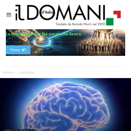
La nostra petizione: Né sinistra Né destra
Firma -
Home
Giornale