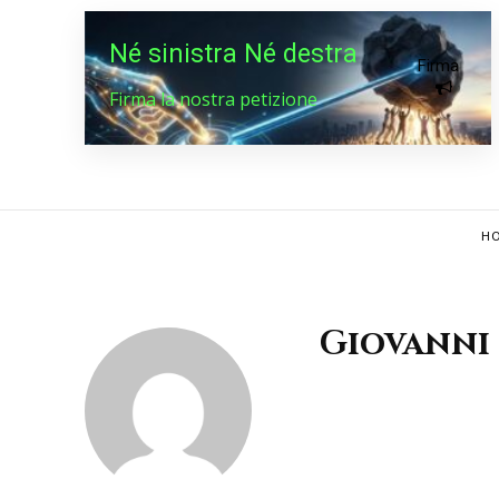
Né sinistra Né destra
Firma
Firma la nostra petizione
HO
Giovanni