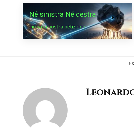
Né sinistra Né destra
Firma
Firma la nostra petizione
HO
Leonardo