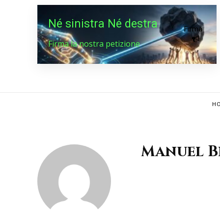
Né sinistra Né destra
Firma
Firma la nostra petizione
HO
Manuel B