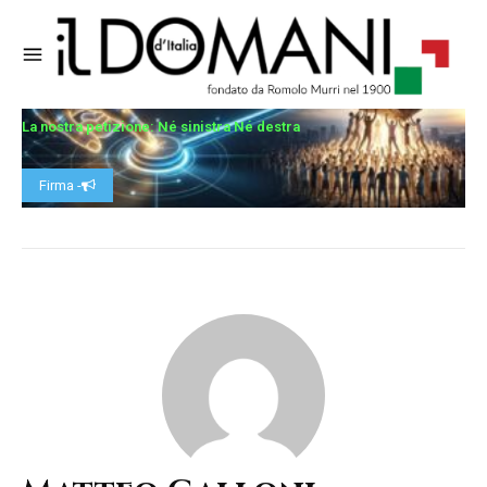
La nostra petizione: Né sinistra Né destra
Firma -