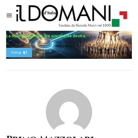
La nostra petizione: Né sinistra Né destra
Firma -