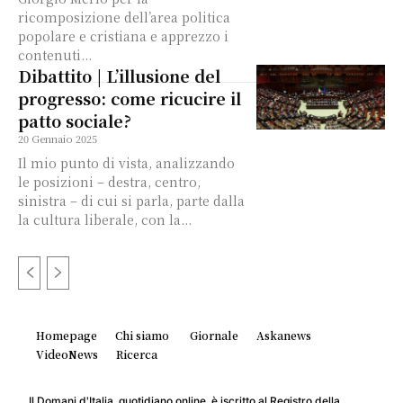
ricomposizione dell’area politica
popolare e cristiana e apprezzo i
contenuti...
Dibattito | L’illusione del
progresso: come ricucire il
patto sociale?
20 Gennaio 2025
Il mio punto di vista, analizzando
le posizioni – destra, centro,
sinistra – di cui si parla, parte dalla
la cultura liberale, con la...
Homepage
Chi siamo
Giornale
Askanews
VideoNews
Ricerca
Il Domani d'Italia, quotidiano online, è iscritto al Registro della