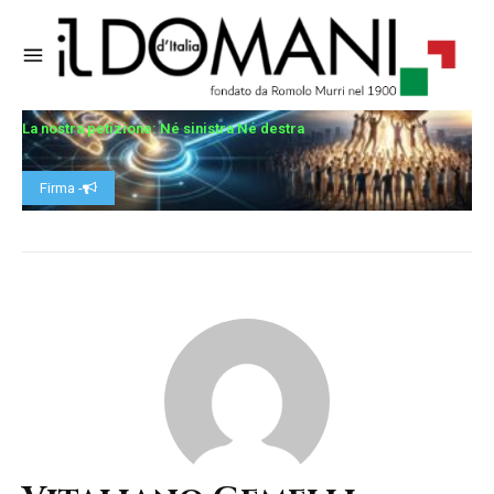
La nostra petizione: Né sinistra Né destra
Firma -