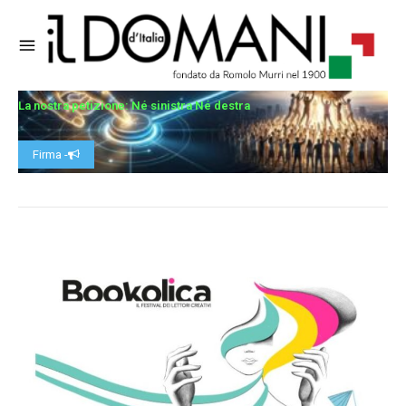
La nostra petizione: Né sinistra Né destra
Firma -