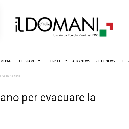
MEPAGE
CHI SIAMO
GIORNALE
ASKANEWS
VIDEONEWS
RICE
are la regina
piano per evacuare la