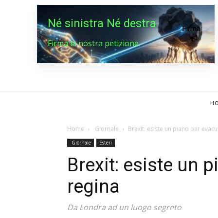
Né sinistra Né destra
Firma
Firma la nostra petizione
HO
Home
Giornale
Brexit: esiste un piano per evacu
Giornale
Esteri
Brexit: esiste un 
regina
Da Londra ad un luogo segreto