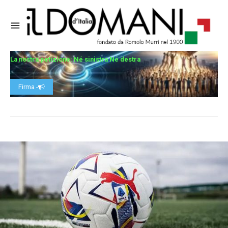
La nostra petizione: Né sinistra Né destra
Firma -