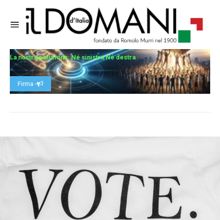
La nostra petizione: Né sinistra Né destra
Firma -