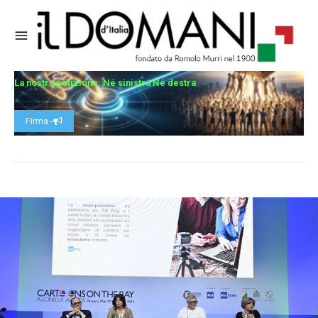
La nostra petizione: Né sinistra Né destra
Firma -