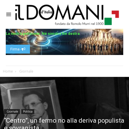
La nostra petizione: Né sinistra Né destra
Firma -
Home
Giornale
Giornale
Politica
“Centro”, un fermo no alla deriva populista
e sovranista.