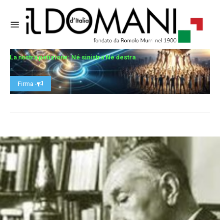
La nostra petizione: Né sinistra Né destra
Firma -