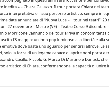
 accompagnato in questi anni sarà l’occasione per condivid
nedita.» – Chiara Galiazzo. Il tour porterà Chiara nei teatr
rza interpretativa e il suo percorso artistico, sempre in eq
ime date annunciate di “Nuova Luce – il tour nei teatri”: 2
oni 27 novembre – Mestre (VE) – Teatro Corso 9 dicembre –
io Morricone L’annuncio del tour arriva in concomitanza con
zo uscito l’8 maggio: un inno pop luminoso alla libertà e alla
e emotiva dove basta uno sguardo per sentirsi altrove. Le s
 solo la forza di un legame capace di aprire ogni porta e tr
ssandro Casillo, Piccolo G, Marco Di Martino e Danusk, che 
so artistico di Chiara, confermandone la capacità di unire