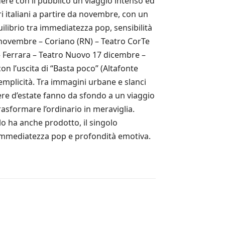
ere con il pubblico un viaggio intenso ed
i italiani a partire da novembre, con un
uilibrio tra immediatezza pop, sensibilità
0 novembre – Coriano (RN) – Teatro CorTe
 Ferrara – Teatro Nuovo 17 dicembre –
 l’uscita di “Basta poco” (Altafonte
 semplicità. Tra immagini urbane e slanci
ere d’estate fanno da sfondo a un viaggio
asformare l’ordinario in meraviglia.
lo ha anche prodotto, il singolo
 immediatezza pop e profondità emotiva.