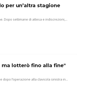
do per un’altra stagione
. Dopo settimane di attesa e indiscrezioni,...
a lotterò fino alla fine"
dopo l’operazione alla clavicola sinistra in...