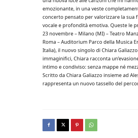
una nuova luce alle canzoni che mi hanno
emozionante, in una veste completamente i
concerto pensato per valorizzare la sua fo
vocale e profondità emotiva. Queste le pr
23 novembre – Milano (MI) – Teatro Manz
Roma – Auditorium Parco della Musica Enn
Italia), il nuovo singolo di Chiara Galiaz
immaginifici, Chiara racconta un’evasion
intimo e condiviso: senza mappe né mezzi,
Scritto da Chiara Galiazzo insieme ad Ale
rappresenta un nuovo tassello del percor