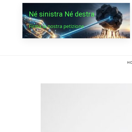
Né sinistra Né destra
Firma
Firma la nostra petizione
HO