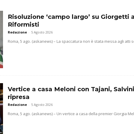
Risoluzione ‘campo largo’ su Giorgetti a
Riformisti
Redazione
-
5 Agosto 2026
Roma, 5 ago. (askanews) – La spaccatura non è stata messa agli atti sol
Vertice a casa Meloni con Tajani, Salvini
ripresa
Redazione
-
5 Agosto 2026
Roma, 5 ago. (askanews) – Un vertice a casa della premier Giorgia Melo