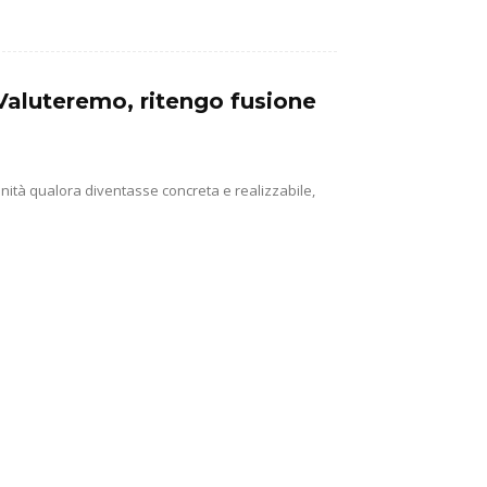
Valuteremo, ritengo fusione
ità qualora diventasse concreta e realizzabile,