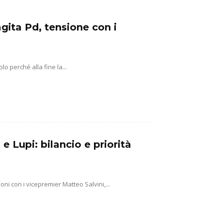
gita Pd, tensione con i
o perché alla fine la...
 e Lupi: bilancio e priorità
ni con i vicepremier Matteo Salvini,...