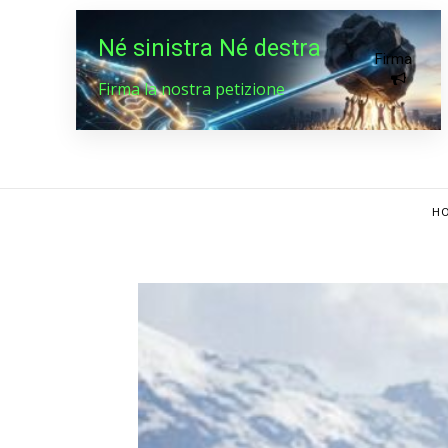
Né sinistra Né destra
Firma
Firma la nostra petizione
HO