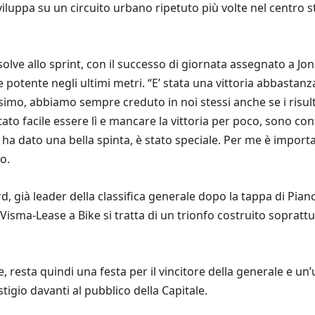
sviluppa su un circuito urbano ripetuto più volte nel centro
 risolve allo sprint, con il successo di giornata assegnato a J
 potente negli ultimi metri. “E’ stata una vittoria abbastanza
imo, abbiamo sempre creduto in noi stessi anche se i risult
ato facile essere lì e mancare la vittoria per poco, sono c
i ha dato una bella spinta, è stato speciale. Per me è importan
so.
 già leader della classifica generale dopo la tappa di Pianca
lla Visma-Lease a Bike si tratta di un trionfo costruito sopra
resta quindi una festa per il vincitore della generale e un’u
igio davanti al pubblico della Capitale.