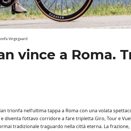
rionfa Vingegaard
lan vince a Roma. T
n trionfa nell’ultima tappa a Roma con una volata spettacol
 diventa l’ottavo corridore a fare tripletta Giro, Tour e Vue
n l’ormai tradizionale traguardo nella città eterna. La frazi