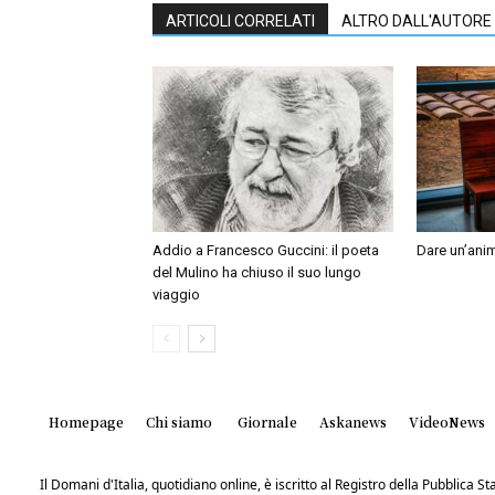
ARTICOLI CORRELATI
ALTRO DALL'AUTORE
Addio a Francesco Guccini: il poeta
Dare un’anim
del Mulino ha chiuso il suo lungo
viaggio
Homepage
Chi siamo
Giornale
Askanews
VideoNews
Il Domani d'Italia, quotidiano online, è iscritto al Registro della Pubblica 