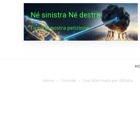
Né sinistra Né destra
Firma
Firma la nostra petizione
HO
Home
Giornale
Cina: Maxi multa per Alibaba