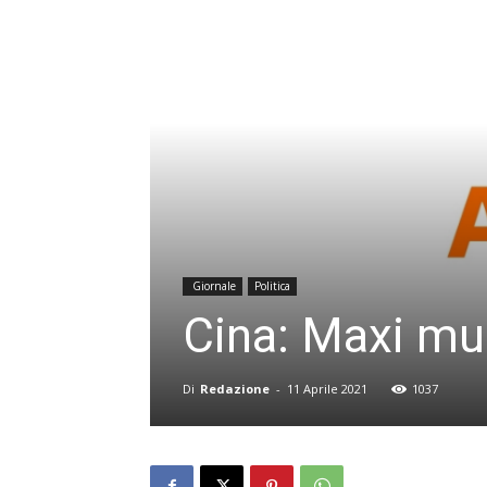
Giornale
Politica
Cina: Maxi mul
Di
Redazione
-
11 Aprile 2021
1037