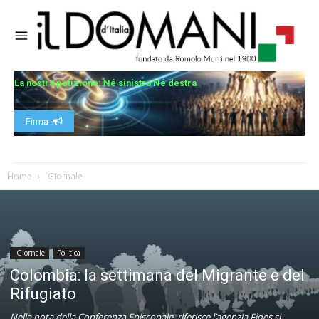
La nostra petizione: Né sinistra Né destra
Firma -
Home
Giornale
Giornale
Politica
Colombia: la settimana del Migrante e del
Rifugiato
Nella nota della Conferenza Episcopale, riferisce l’agenzia Fides si